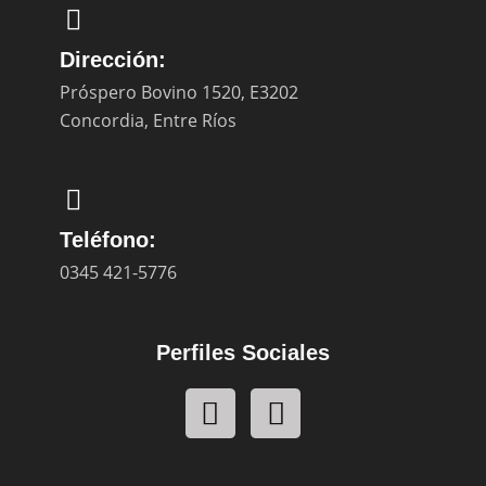
Dirección:
Próspero Bovino 1520, E3202
Concordia, Entre Ríos
Teléfono:
0345 421-5776
Perfiles Sociales
F
Y
a
o
c
u