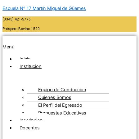
Escuela Nº 17 Martín Miguel de Güemes
(0345) 421-5776
Próspero Bovino 1520
Menú
Inicio
Institucion
Equipo de Conduccion
Quienes Somos
El Perfil del Egresado
Propuestas Educativas
Inscripcion
Docentes