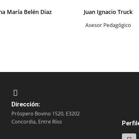
a María Belén Diaz
Juan Ignacio Truck
Asesor Pedagógico
Dirección:
Próspero Bovino 1520, E3202
Concordia, Entre Ríos
Perfil
F