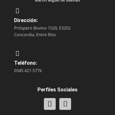
Martín Miguel de Güemes
Dirección:
Próspero Bovino 1520, E3202
Concordia, Entre Ríos
Teléfono:
0345 421-5776
Perfiles Sociales
F
Y
a
o