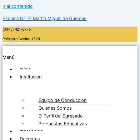
Ir al contenido
Escuela Nº 17 Martín Miguel de Güemes
(0345) 421-5776
Próspero Bovino 1520
Menú
Inicio
Institucion
Equipo de Conduccion
Quienes Somos
El Perfil del Egresado
Propuestas Educativas
Inscripcion
Docentes