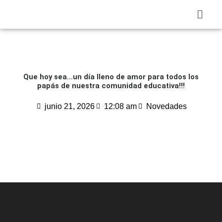
Ir
Menú
al
contenido
Que hoy sea…un día lleno de amor para todos los
papás de nuestra comunidad educativa!!!
junio 21, 2026
12:08 am
Novedades