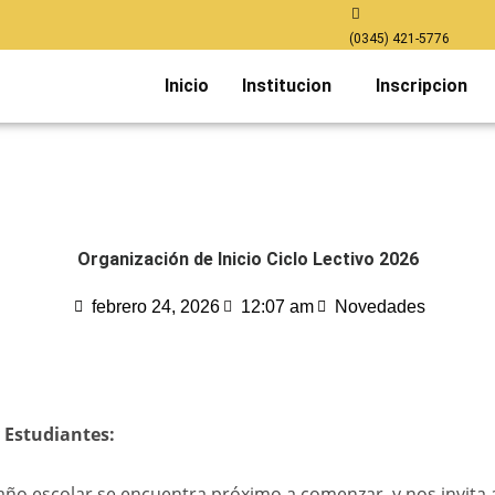
(0345) 421-5776
Inicio
Institucion
Inscripcion
Organización de Inicio Ciclo Lectivo 2026
febrero 24, 2026
12:07 am
Novedades
 Estudiantes:
ño escolar se encuentra próximo a comenzar y nos invita 