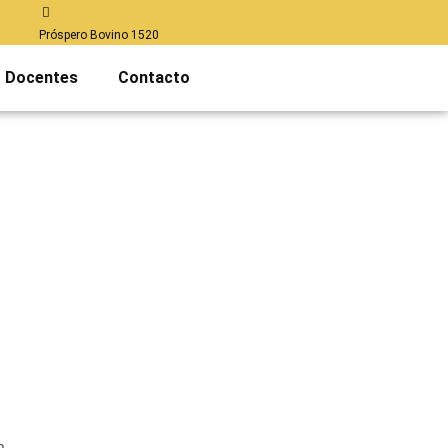
Próspero Bovino 1520
Docentes
Contacto
a