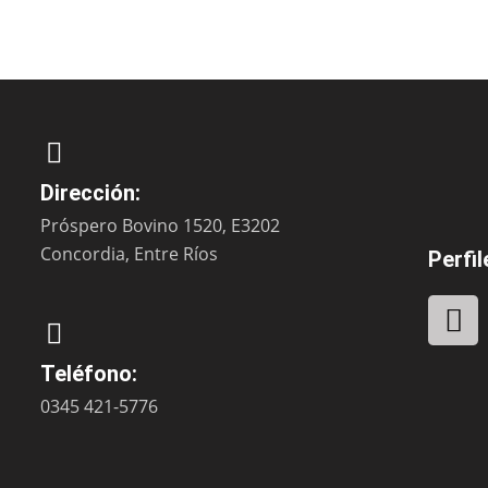
Dirección:
Próspero Bovino 1520, E3202
Concordia, Entre Ríos
Perfil
F
a
c
Teléfono:
e
0345 421-5776
b
o