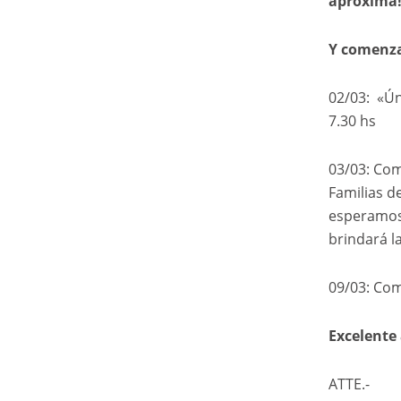
aproxima
Y comenza
02/03: «Ú
7.30 hs
03/03: Com
Familias d
esperamos 
brindará la
09/03: Com
Excelente 
ATTE.-