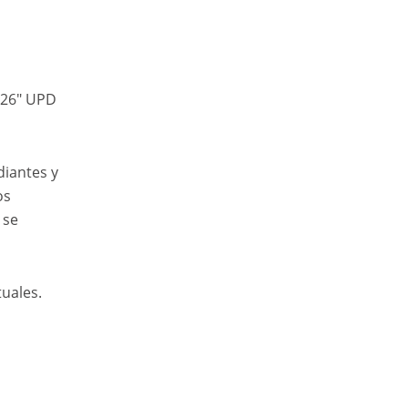
026″ UPD
diantes y
os
 se
uales.