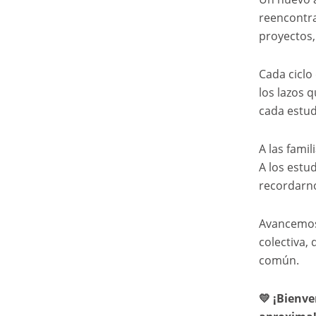
reencontra
proyectos,
Cada ciclo
los lazos 
cada estud
A las fami
A los estu
recordarno
Avancemos 
colectiva,
común.
💛 ¡Bienve