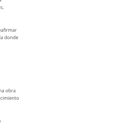
s,
eafirmar
ela donde
na obra
ecimiento
e