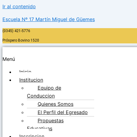
Ir al contenido
Escuela Nº 17 Martín Miguel de Güemes
(0345) 421-5776
Próspero Bovino 1520
Menú
Inicio
Institucion
Equipo de
Conduccion
Quienes Somos
El Perfil del Egresado
Propuestas
Educativas
Inscripcion