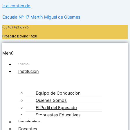
Ir al contenido
Escuela Nº 17 Martín Miguel de Güemes
(0345) 421-5776
Próspero Bovino 1520
Menú
Inicio
Institucion
Equipo de Conduccion
Quienes Somos
El Perfil del Egresado
Propuestas Educativas
Inscripcion
Docentes