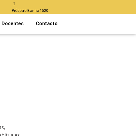
Próspero Bovino 1520
Docentes
Contacto
as,
abituales…