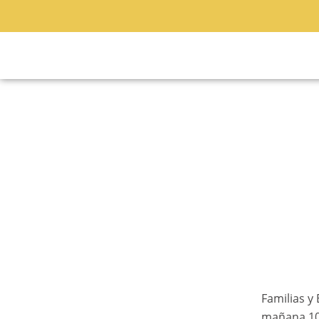
Ir
al
contenido
Familias y
mañana 10 