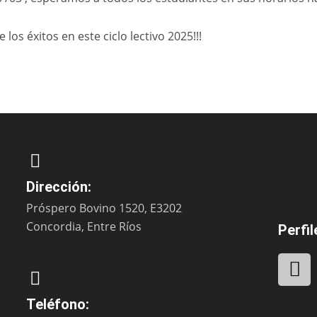
 los éxitos en este ciclo lectivo 2025!!!
Dirección:
Próspero Bovino 1520, E3202
Concordia, Entre Ríos
Perfil
F
a
c
Teléfono: