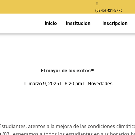
(0345) 421-5776
Inicio
Institucion
Inscripcion
El mayor de los éxitos!!!
marzo 9, 2025
8:20 pm
Novedades
 Estudiantes, atentos a la mejora de las condiciones climátic
/03 , esperamos a todos los estudiantes en sus horarios h