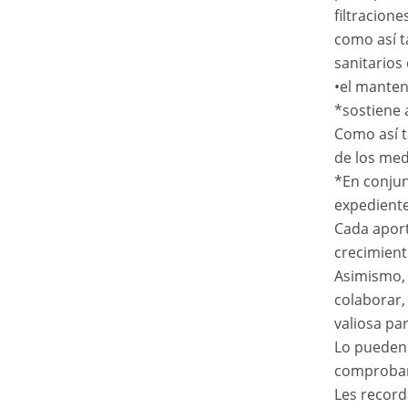
filtracion
como así t
sanitarios
•el manten
*sostiene 
Como así t
de los med
*En conjun
expediente 
Cada aport
crecimient
Asimismo, 
colaborar,
valiosa pa
Lo pueden 
comproban
Les record