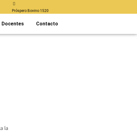
Próspero Bovino 1520
Docentes
Contacto
a la