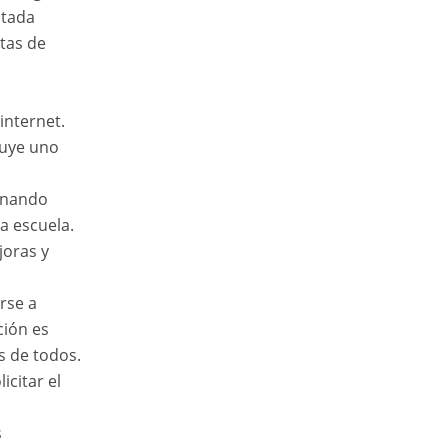
ctada
tas de
internet.
tuye uno
ionando
la escuela.
joras y
rse a
ción es
s de todos.
citar el
s