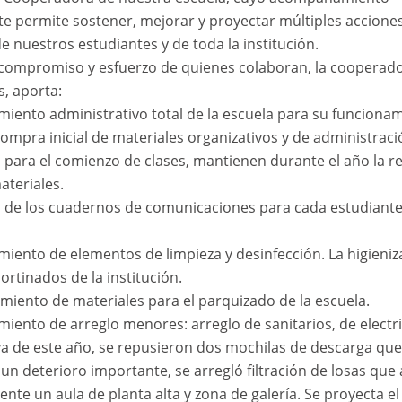
 permite sostener, mejorar y proyectar múltiples accione
de nuestros estudiantes y de toda la institución.
 compromiso y esfuerzo de quienes colaboran, la cooperad
s, aporta:
imiento administrativo total de la escuela para su funciona
 compra inicial de materiales organizativos y de administraci
 para el comienzo de clases, mantienen durante el año la r
ateriales.
 de los cuadernos de comunicaciones para cada estudiante
imiento de elementos de limpieza y desinfección. La higieniz
ortinados de la institución.
imiento de materiales para el parquizado de la escuela.
imiento de arreglo menores: arreglo de sanitarios, de electri
va de este año, se repusieron dos mochilas de descarga que
un deterioro importante, se arregló filtración de losas que
ente un aula de planta alta y zona de galería. Se proyecta el