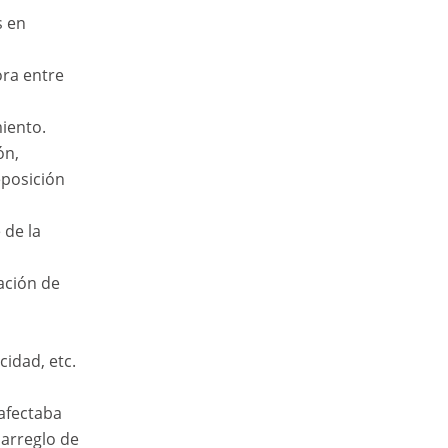
s en
ora entre
miento.
ón,
eposición
 de la
ación de
cidad, etc.
 afectaba
 arreglo de