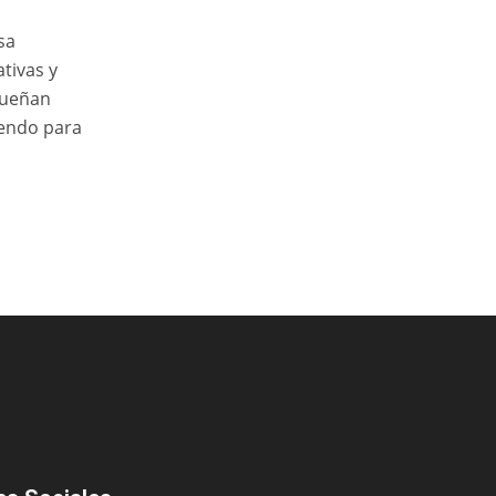
sa
tivas y
sueñan
iendo para