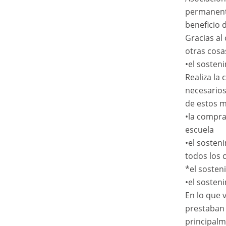
permanente
beneficio 
Gracias al
otras cosa
•el sosten
Realiza la
necesarios
de estos m
•la compra
escuela
•el sosten
todos los c
*el sosten
•el sosten
En lo que 
prestaban 
principalm