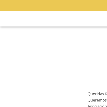
Ir
al
contenido
Queridas f
Queremos c
Asociació