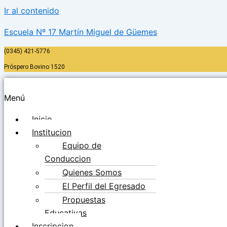
Ir al contenido
Escuela Nº 17 Martín Miguel de Güemes
(0345) 421-5776
Próspero Bovino 1520
Menú
Inicio
Institucion
Equipo de
Conduccion
Quienes Somos
El Perfil del Egresado
Propuestas
Educativas
Inscripcion