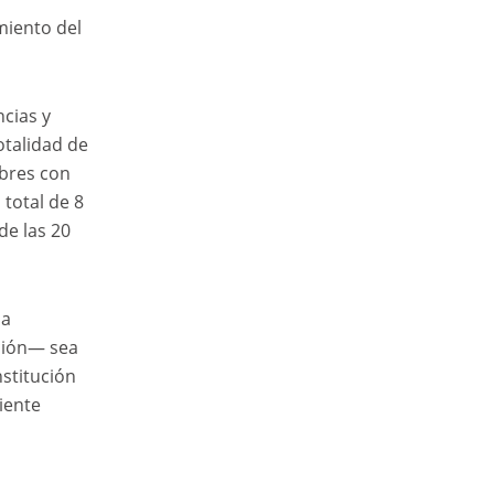
miento del
ncias y
otalidad de
ibres con
 total de 8
de las 20
 a
ación— sea
nstitución
iente