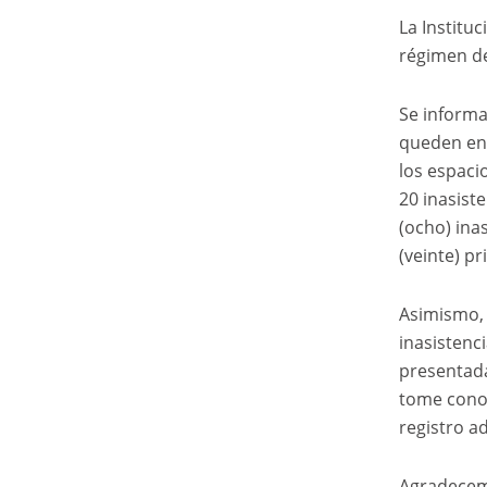
La Institu
régimen de
Se informa
queden en 
los espaci
20 inasist
(ocho) ina
(veinte) p
Asimismo, 
inasistenc
presentada
tome conoc
registro a
Agradecem