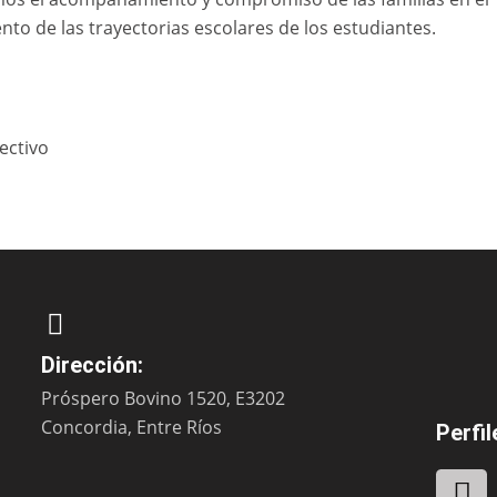
nto de las trayectorias escolares de los estudiantes.
ectivo
Dirección:
Próspero Bovino 1520, E3202
Concordia, Entre Ríos
Perfil
F