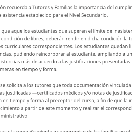
ción recuerda a Tutores y Familias la importancia del cumpli
 asistencia establecido para el Nivel Secundario.
 que aquellos estudiantes que superen el límite de inasiste
condición de libres, deberán rendir en dicha condición la t
os curriculares correspondientes. Los estudiantes quedan l
encias, pudiendo reincorporar al estudiante, ampliando a un
sistencias más de acuerdo a las justificaciones presentadas 
rimeras en tiempo y forma.
se solicita a los tutores que toda documentación vinculada
ias justificadas —certificados médicos y/o notas de justific
 en tiempo y forma al preceptor del curso, a fin de que la i
imiento a partir de este momento y realizar el correspond
dministrativo.
os el acompañamiento y compromiso de las familias en el