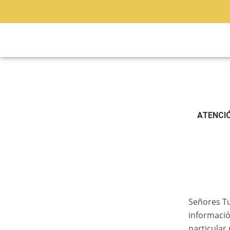
Ir
al
contenido
ATENCI
Señores Tu
informació
particular