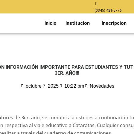
(0345) 421-5776
Inicio
Institucion
Inscripcion
ÓN INFORMACIÓN IMPORTANTE PARA ESTUDIANTES Y TUT
3ER. AÑO!!!
octubre 7, 2025
10:22 pm
Novedades
tores de 3er. año, se comunica a ustedes a continuación to
n respectiva al viaje educativo a Cataratas. Cualquier consu
 realizar a través del cuaderno de comunicaciones.