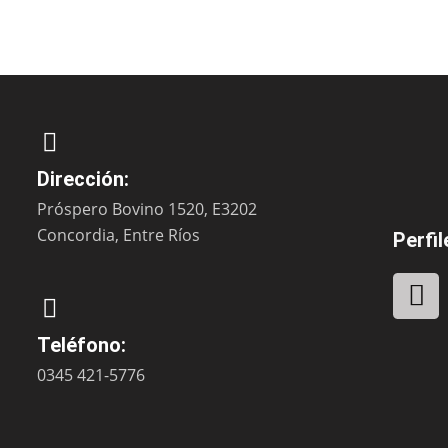
Dirección:
Próspero Bovino 1520, E3202
Concordia, Entre Ríos
Perfil
F
a
c
Teléfono:
e
0345 421-5776
b
o